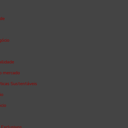
ade
gócio
bilidade
no mercado
sticas Sustentáveis
io
ócio
 Exclusivos