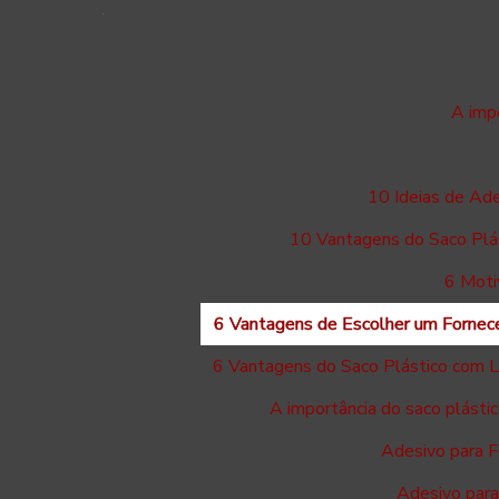
A imp
10 Ideias de Ad
10 Vantagens do Saco Plá
6 Moti
6 Vantagens de Escolher um Fornece
6 Vantagens do Saco Plástico com 
A importância do saco plást
Adesivo para F
Adesivo para