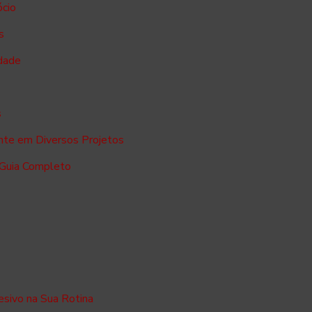
ócio
s
dade
s
ente em Diversos Projetos
 Guia Completo
sivo na Sua Rotina