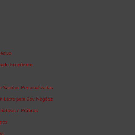
esivo
zado Econômico
e Sacolas Personalizadas
m Lacre para Seu Negócio
iativas e Práticas
opes
es