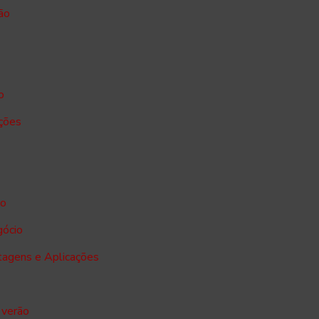
ão
o
ações
io
gócio
tagens e Aplicações
 verão