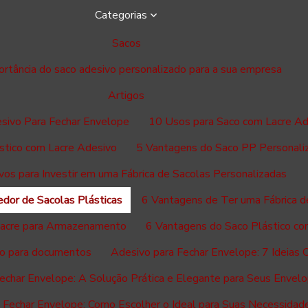
Categorias
Sacos
ortância do saco adesivo personalizado para a sua empresa
Artigos
esivo Para Fechar Envelope
10 Usos para Saco com Lacre Ad
stico com Lacre Adesivo
5 Vantagens do Saco PP Personali
vos para Investir em uma Fábrica de Sacolas Personalizadas
dor de Sacolas Plásticas
6 Vantagens de Ter uma Fábrica d
Lacre para Armazenamento
6 Vantagens do Saco Plástico co
ico para documentos
Adesivo para Fechar Envelope: 7 Ideias Cr
echar Envelope: A Solução Prática e Elegante para Seus Envel
 Fechar Envelope: Como Escolher o Ideal para Suas Necessidad