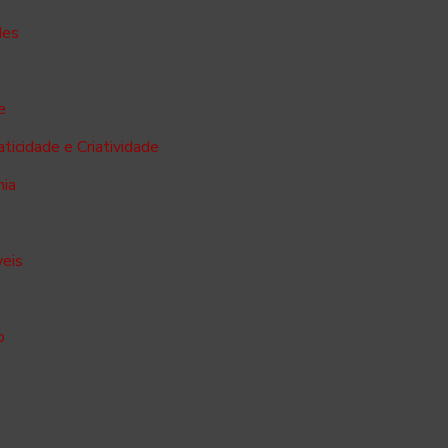
des
e
ticidade e Criatividade
mia
veis
o