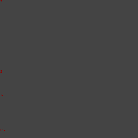
o
o
es
es
des