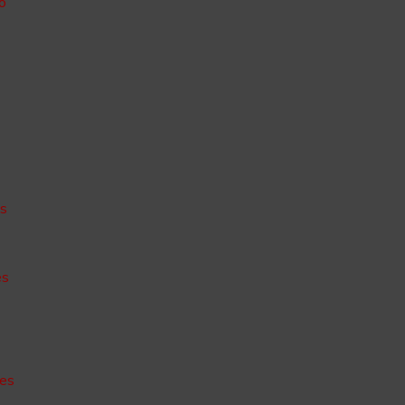
o
o
es
es
des