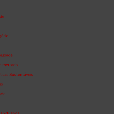
ade
gócio
bilidade
no mercado
sticas Sustentáveis
io
ócio
 Exclusivos