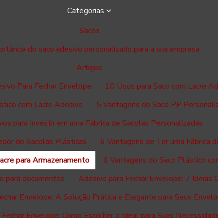
Categorias
Sacos
ortância do saco adesivo personalizado para a sua empresa
Artigos
esivo Para Fechar Envelope
10 Usos para Saco com Lacre Ad
stico com Lacre Adesivo
5 Vantagens do Saco PP Personali
vos para Investir em uma Fábrica de Sacolas Personalizadas
dor de Sacolas Plásticas
6 Vantagens de Ter uma Fábrica d
Lacre para Armazenamento
6 Vantagens do Saco Plástico co
ico para documentos
Adesivo para Fechar Envelope: 7 Ideias Cr
echar Envelope: A Solução Prática e Elegante para Seus Envel
 Fechar Envelope: Como Escolher o Ideal para Suas Necessidad