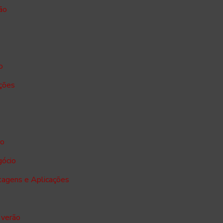
ão
o
ações
io
gócio
tagens e Aplicações
 verão