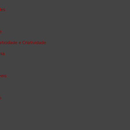
des
e
ticidade e Criatividade
mia
veis
o