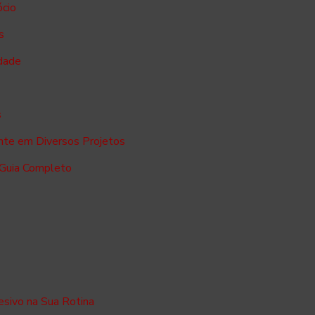
ócio
s
dade
s
ente em Diversos Projetos
 Guia Completo
sivo na Sua Rotina