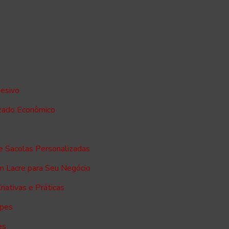
esivo
zado Econômico
e Sacolas Personalizadas
m Lacre para Seu Negócio
iativas e Práticas
opes
es