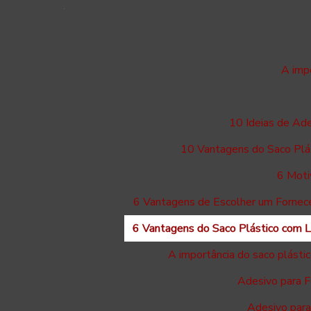
A imp
10 Ideias de Ad
10 Vantagens do Saco Plá
6 Moti
6 Vantagens de Escolher um Fornece
6 Vantagens do Saco Plástico com 
A importância do saco plást
Adesivo para F
Adesivo para