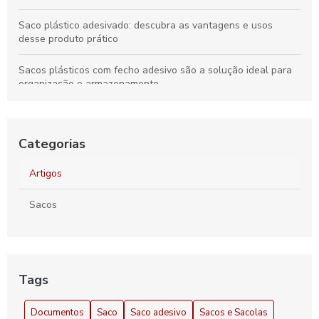
Saco plástico adesivado: descubra as vantagens e usos
desse produto prático
Sacos plásticos com fecho adesivo são a solução ideal para
organização e armazenamento
Indústria de sacos plásticos e suas inovações sustentáveis
para o futuro
Categorias
Sacos Plásticos Personalizados para Embalagens que
Transformam sua Marca
Artigos
Saco com aba adesiva é a solução prática e eficiente para
Sacos
armazenamento e organização
Tags
Documentos
Saco
Saco adesivo
Sacos e Sacolas