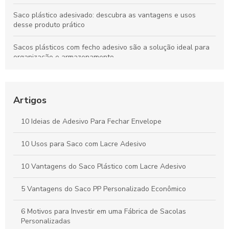
Saco plástico adesivado: descubra as vantagens e usos
desse produto prático
Sacos plásticos com fecho adesivo são a solução ideal para
organização e armazenamento
Indústria de sacos plásticos e suas inovações sustentáveis
para o futuro
Artigos
Sacos Plásticos Personalizados para Embalagens que
Transformam sua Marca
10 Ideias de Adesivo Para Fechar Envelope
Saco com aba adesiva é a solução prática e eficiente para
10 Usos para Saco com Lacre Adesivo
armazenamento e organização
10 Vantagens do Saco Plástico com Lacre Adesivo
5 Vantagens do Saco PP Personalizado Econômico
6 Motivos para Investir em uma Fábrica de Sacolas
Personalizadas