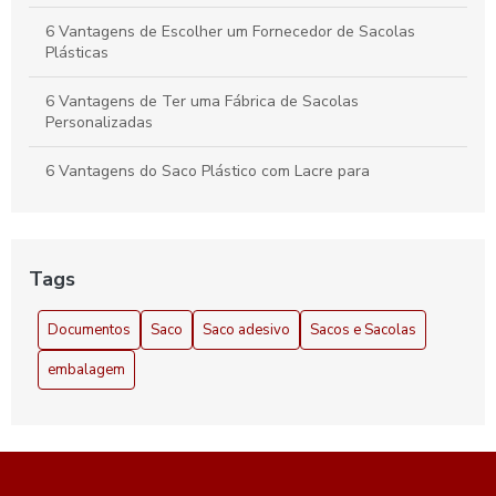
6 Vantagens de Escolher um Fornecedor de Sacolas
Plásticas
6 Vantagens de Ter uma Fábrica de Sacolas
Personalizadas
6 Vantagens do Saco Plástico com Lacre para
Armazenamento
6 Vantagens do Saco Plástico com Lacre para Seu Negócio
Tags
A importância do saco plástico para documentos
Documentos
Saco
Saco adesivo
Sacos e Sacolas
Adesivo para Fechar Envelope: 7 Ideias Criativas e Práticas
embalagem
Adesivo para Fechar Envelope: A Solução Prática e
Elegante para Seus Envelopes
Adesivo para Fechar Envelope: Como Escolher o Ideal para
Suas Necessidades