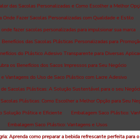
alor das Sacolas Personalizadas e Como Escolher a Melhor Opç
 Onde Fazer Sacolas Personalizadas com Qualidade e Estilo
onde fazer sacolas personalizadas para impulsionar sua marca
 Benefícios das Sacolas Plásticas Personalizadas para Promoçã
efícios do Plástico Adesivo Transparente para Diversas Aplic
bra os Benefícios dos Sacos Impressos para Seu Negócio
 e Vantagens do Uso de Saco Plástico com Lacre Adesivo
a de Sacolas Plásticas: A Solução Sustentável para o seu Negóc
e Sacolas Plásticas: Como Escolher a Melhor Opção para Seu Ne
Solução Prática e Eficiente
Embalagem Saco Plástico: Van
Embalagem Saco Plástico: Vantagens e Usos
ria: Aprenda como preparar a bebida refrescante perfeita para o