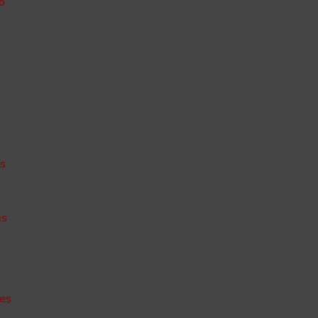
o
o
es
es
des