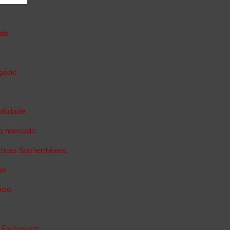
ade
gócio
bilidade
no mercado
sticas Sustentáveis
io
ócio
 Exclusivos