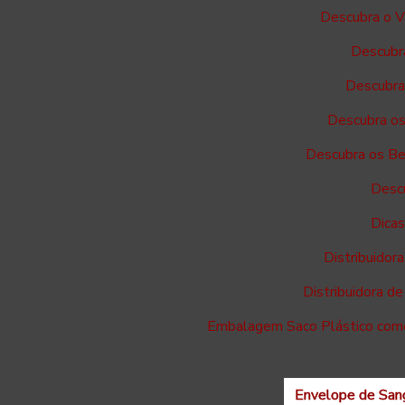
Descubra o V
Descubra
Descubra 
Descubra os
Descubra os Ben
Descu
Dicas
Distribuidor
Distribuidora d
Embalagem Saco Plástico como 
Envelope de Sang