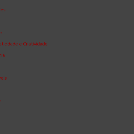
des
e
ticidade e Criatividade
mia
veis
o