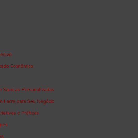
esivo
zado Econômico
e Sacolas Personalizadas
m Lacre para Seu Negócio
iativas e Práticas
opes
es