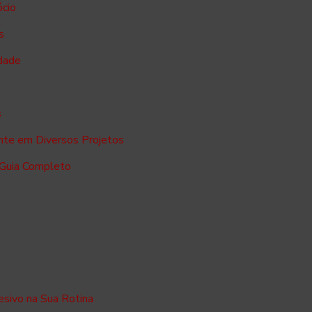
ócio
s
dade
s
ente em Diversos Projetos
 Guia Completo
sivo na Sua Rotina