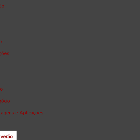
ão
o
ações
io
gócio
tagens e Aplicações
 verão