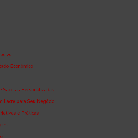
esivo
zado Econômico
e Sacolas Personalizadas
m Lacre para Seu Negócio
iativas e Práticas
opes
es