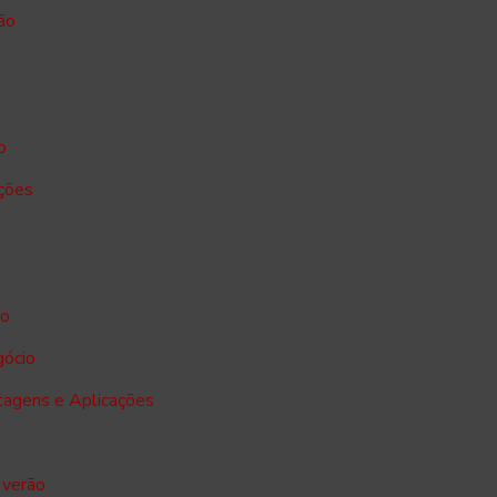
ão
o
ações
io
gócio
tagens e Aplicações
 verão