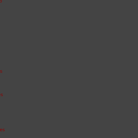
o
o
es
es
des