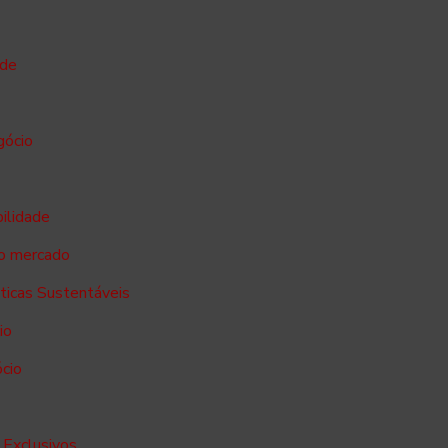
ade
gócio
bilidade
no mercado
sticas Sustentáveis
io
ócio
 Exclusivos