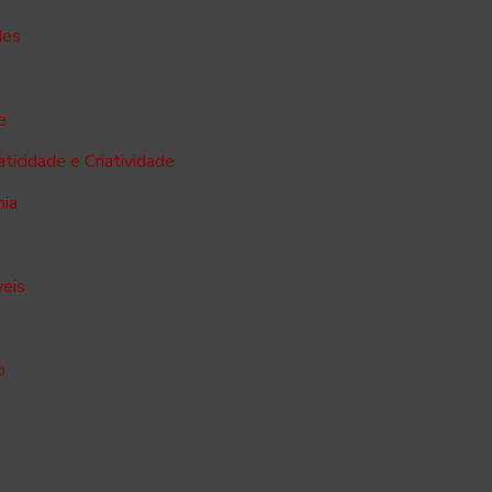
des
e
ticidade e Criatividade
mia
veis
o