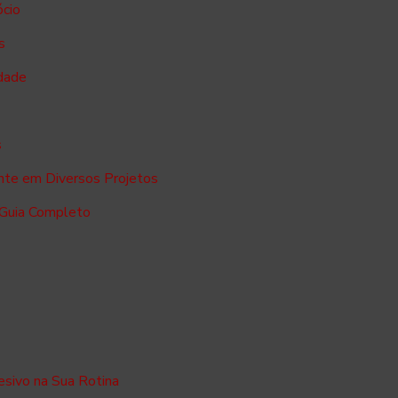
ócio
s
dade
s
ente em Diversos Projetos
 Guia Completo
sivo na Sua Rotina