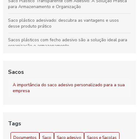
Saco Plástico Transparente com Adesivo: A Solução Prática
para Armazenamento e Organização
Saco plástico adesivado: descubra as vantagens e usos
desse produto prático
Sacos plásticos com fecho adesivo são a solução ideal para
organização e armazenamento
Indústria de sacos plásticos e suas inovações sustentáveis
para o futuro
Sacos
Sacos Plásticos Personalizados para Embalagens que
Transformam sua Marca
A importância do saco adesivo personalizado para a sua
empresa
Saco com aba adesiva é a solução prática e eficiente para
armazenamento e organização
Tags
Documentos
Saco
Saco adesivo
Sacos e Sacolas