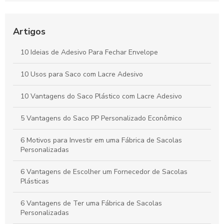
Indústria de sacos plásticos e suas inovações sustentáveis
para o futuro
Artigos
Sacos Plásticos Personalizados para Embalagens que
Transformam sua Marca
10 Ideias de Adesivo Para Fechar Envelope
Saco com aba adesiva é a solução prática e eficiente para
10 Usos para Saco com Lacre Adesivo
armazenamento e organização
10 Vantagens do Saco Plástico com Lacre Adesivo
5 Vantagens do Saco PP Personalizado Econômico
6 Motivos para Investir em uma Fábrica de Sacolas
Personalizadas
6 Vantagens de Escolher um Fornecedor de Sacolas
Plásticas
6 Vantagens de Ter uma Fábrica de Sacolas
Personalizadas