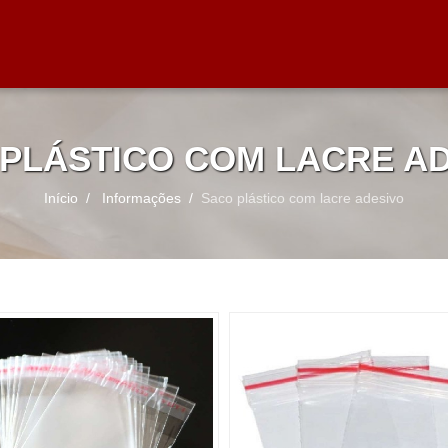
PLÁSTICO COM LACRE A
Início
Informações
Saco plástico com lacre adesivo