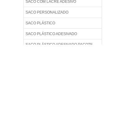
SACO COM LACRE ADESIVO
SACO PERSONALIZADO
SACO PLÁSTICO
SACO PLÁSTICO ADESIVADO
SACO PLÁSTICO ADESIVADO PACOTE
100 PEÇAS
SACO PLÁSTICO ADESIVO
SACO PLÁSTICO AUTO ADESIVO
SACO PLÁSTICO COM ABA ADESIVA
SACO PLÁSTICO COM ADESIVO
SACO PLÁSTICO COM LACRE
SACO PLÁSTICO COM LACRE ADESIVO
SACO PLÁSTICO IMPRESSO
SACO PLÁSTICO POLIPROPILENO