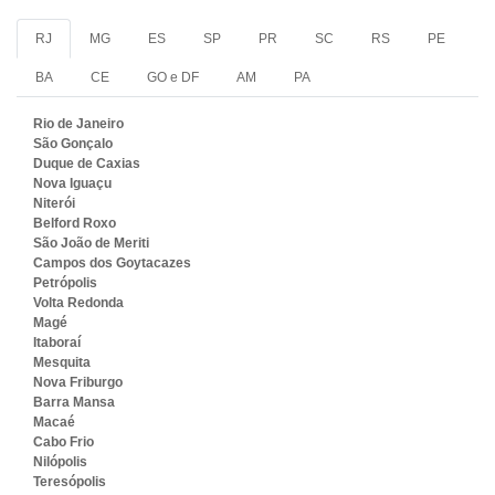
RJ
MG
ES
SP
PR
SC
RS
PE
BA
CE
GO e DF
AM
PA
Rio de Janeiro
São Gonçalo
Duque de Caxias
Nova Iguaçu
Niterói
Belford Roxo
São João de Meriti
Campos dos Goytacazes
Petrópolis
Volta Redonda
Magé
Itaboraí
Mesquita
Nova Friburgo
Barra Mansa
Macaé
Cabo Frio
Nilópolis
Teresópolis