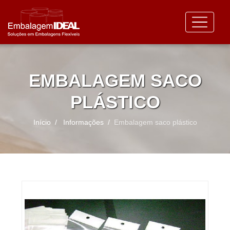
EMBALAGEM SACO
PLÁSTICO
Início
Informações
Embalagem saco plástico