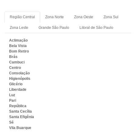
Região Central
Zona Norte
Zona Oeste
Zona Sul
Zona Leste
Grande São Paulo
Litoral de São Paulo
Aclimação
Bela Vista
Bom Retiro
Brás
Cambuci
Centro
Consolação
Higienópolis
Glicério
Liberdade
Luz
Pari
República
Santa Cecília
Santa Efigênia
Sé
Vila Buarque