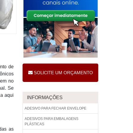
anto de
SOLICITE UM ORÇAMENTO
rônicos
cem no
nal. Se
ja aqui
INFORMAÇÕES
ADESIVO PARA FECHAR ENVELOPE
ADESIVOS PARA EMBALAGENS
PLÁSTICAS
das as