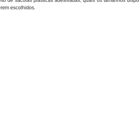
peito de sacolas plásticas adesivadas, quais os tamanhos dispo
erem escolhidos.