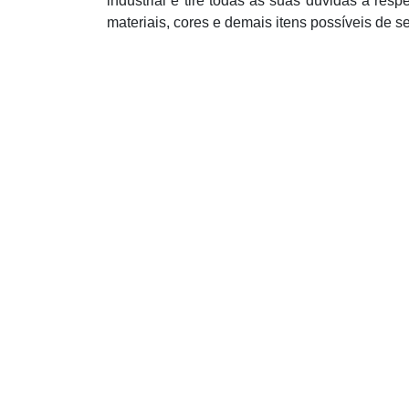
industrial e tire todas as suas dúvidas a res
materiais, cores e demais itens possíveis de s