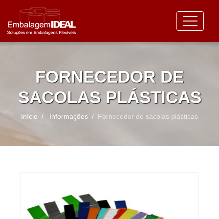
FORNECEDOR DE
SACOLAS PLÁSTICAS
Início
Informações
Fornecedor de sacolas plásticas