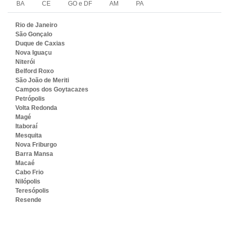
BA
CE
GO e DF
AM
PA
Rio de Janeiro
São Gonçalo
Duque de Caxias
Nova Iguaçu
Niterói
Belford Roxo
São João de Meriti
Campos dos Goytacazes
Petrópolis
Volta Redonda
Magé
Itaboraí
Mesquita
Nova Friburgo
Barra Mansa
Macaé
Cabo Frio
Nilópolis
Teresópolis
Resende