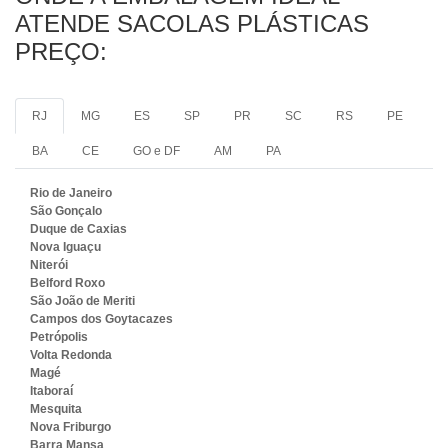
ATENDE SACOLAS PLÁSTICAS
PREÇO:
RJ
MG
ES
SP
PR
SC
RS
PE
BA
CE
GO e DF
AM
PA
Rio de Janeiro
São Gonçalo
Duque de Caxias
Nova Iguaçu
Niterói
Belford Roxo
São João de Meriti
Campos dos Goytacazes
Petrópolis
Volta Redonda
Magé
Itaboraí
Mesquita
Nova Friburgo
Barra Mansa