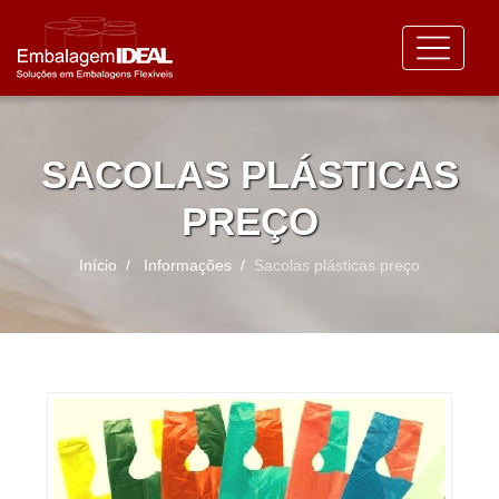
SACOLAS PLÁSTICAS
PREÇO
Início
Informações
Sacolas plásticas preço