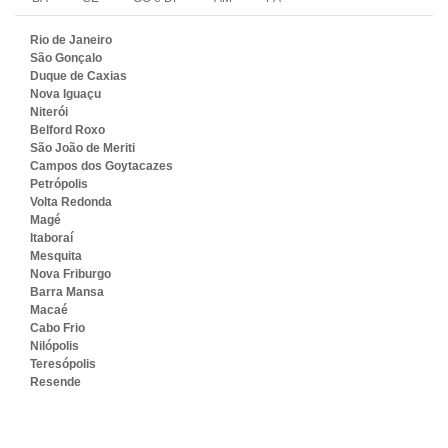
Rio de Janeiro
São Gonçalo
Duque de Caxias
Nova Iguaçu
Niterói
Belford Roxo
São João de Meriti
Campos dos Goytacazes
Petrópolis
Volta Redonda
Magé
Itaboraí
Mesquita
Nova Friburgo
Barra Mansa
Macaé
Cabo Frio
Nilópolis
Teresópolis
Resende