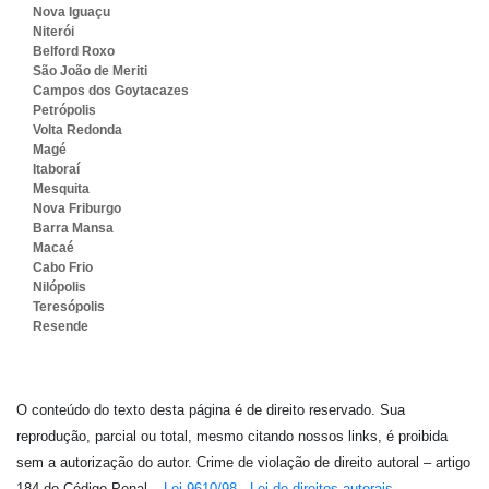
Nova Iguaçu
Niterói
Belford Roxo
São João de Meriti
Campos dos Goytacazes
Petrópolis
Volta Redonda
Magé
Itaboraí
Mesquita
Nova Friburgo
Barra Mansa
Macaé
Cabo Frio
Nilópolis
Teresópolis
Resende
O conteúdo do texto desta página é de direito reservado. Sua
reprodução, parcial ou total, mesmo citando nossos links, é proibida
sem a autorização do autor. Crime de violação de direito autoral – artigo
184 do Código Penal –
Lei 9610/98 - Lei de direitos autorais
.