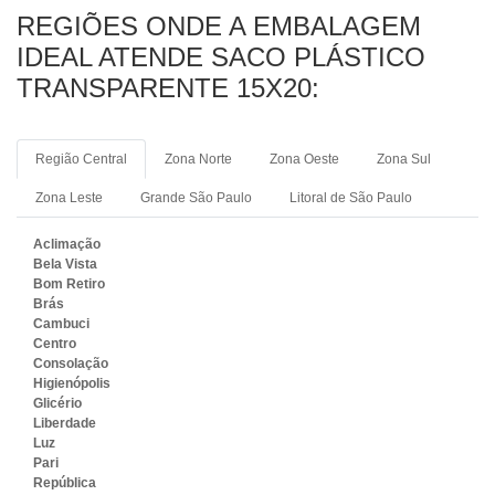
REGIÕES ONDE A EMBALAGEM
IDEAL ATENDE SACO PLÁSTICO
TRANSPARENTE 15X20:
Região Central
Zona Norte
Zona Oeste
Zona Sul
Zona Leste
Grande São Paulo
Litoral de São Paulo
Aclimação
Bela Vista
Bom Retiro
Brás
Cambuci
Centro
Consolação
Higienópolis
Glicério
Liberdade
Luz
Pari
República