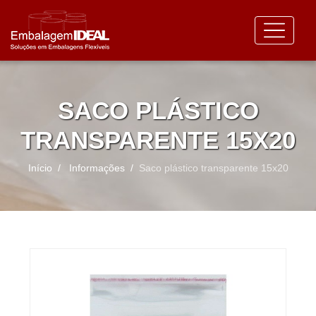
SACO PLÁSTICO
TRANSPARENTE 15X20
Início
Informações
Saco plástico transparente 15x20