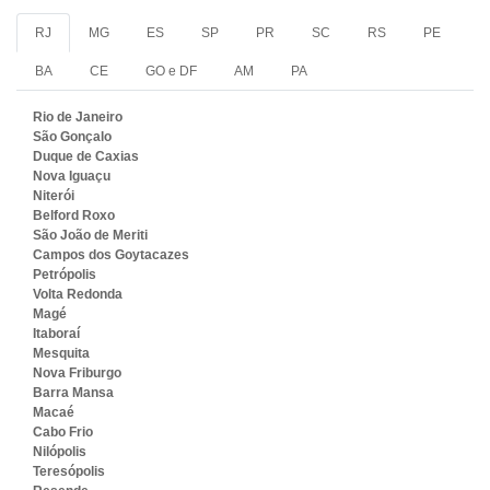
RJ
MG
ES
SP
PR
SC
RS
PE
BA
CE
GO e DF
AM
PA
Rio de Janeiro
São Gonçalo
Duque de Caxias
Nova Iguaçu
Niterói
Belford Roxo
São João de Meriti
Campos dos Goytacazes
Petrópolis
Volta Redonda
Magé
Itaboraí
Mesquita
Nova Friburgo
Barra Mansa
Macaé
Cabo Frio
Nilópolis
Teresópolis