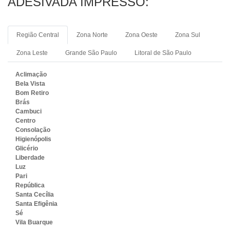
ADESIVADA IMPRESSO:
Região Central
Zona Norte
Zona Oeste
Zona Sul
Zona Leste
Grande São Paulo
Litoral de São Paulo
Aclimação
Bela Vista
Bom Retiro
Brás
Cambuci
Centro
Consolação
Higienópolis
Glicério
Liberdade
Luz
Pari
República
Santa Cecília
Santa Efigênia
Sé
Vila Buarque