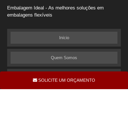
Embalagem Ideal - As melhores soluções em
embalagens flexíveis
Início
Quem Somos
Informações
SOLICITE UM ORÇAMENTO
Mapa do site
Copyright © Embalagem Ideal. (Lei 9610
W3C
W3C
de 19/02/1998)