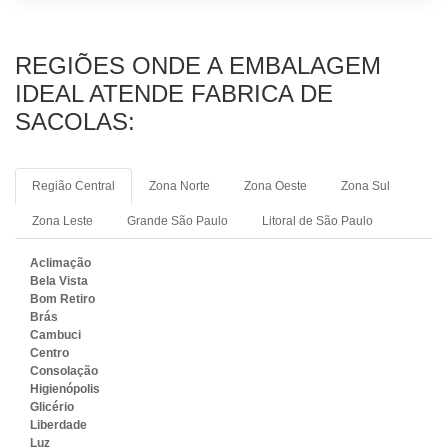
REGIÕES ONDE A EMBALAGEM
IDEAL ATENDE FABRICA DE
SACOLAS:
Região Central
Zona Norte
Zona Oeste
Zona Sul
Zona Leste
Grande São Paulo
Litoral de São Paulo
Aclimação
Bela Vista
Bom Retiro
Brás
Cambuci
Centro
Consolação
Higienópolis
Glicério
Liberdade
Luz