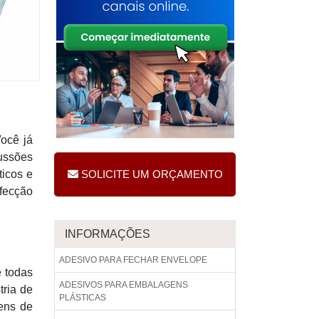
Você já
cussões
ticos e
SOLICITE UM ORÇAMENTO
nfecção
INFORMAÇÕES
ADESIVO PARA FECHAR ENVELOPE
e todas
ADESIVOS PARA EMBALAGENS
tria de
PLÁSTICAS
ens de