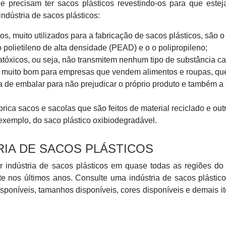
ue precisam ter sacos plásticos revestindo-os para que est
dústria de sacos plásticos:
s, muito utilizados para a fabricação de sacos plásticos, são o
 polietileno de alta densidade (PEAD) e o o polipropileno;
 atóxicos, ou seja, não transmitem nenhum tipo de substância c
 é muito bom para empresas que vendem alimentos e roupas, qu
 de embalar para não prejudicar o próprio produto e também a
rica sacos e sacolas que são feitos de material reciclado e out
exemplo, do saco plástico oxibiodegradável.
IA DE SACOS PLÁSTICOS
r indústria de sacos plásticos em quase todas as regiões do 
 nos últimos anos. Consulte uma indústria de sacos plástico
disponíveis, tamanhos disponíveis, cores disponíveis e demais i