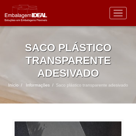
SACO PLÁSTICO
TRANSPARENTE
ADESIVADO
Início
Informações
Saco plástico transparente adesivado