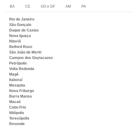
BA
CE
GO e DF
AM
PA
Rio de Janeiro
São Gonçalo
Duque de Caxias
Nova Iguaçu
Niterói
Belford Roxo
São João de Meriti
Campos dos Goytacazes
Petrópolis
Volta Redonda
Magé
Itaboraí
Mesquita
Nova Friburgo
Barra Mansa
Macaé
Cabo Frio
Nilópolis
Teresópolis
Resende