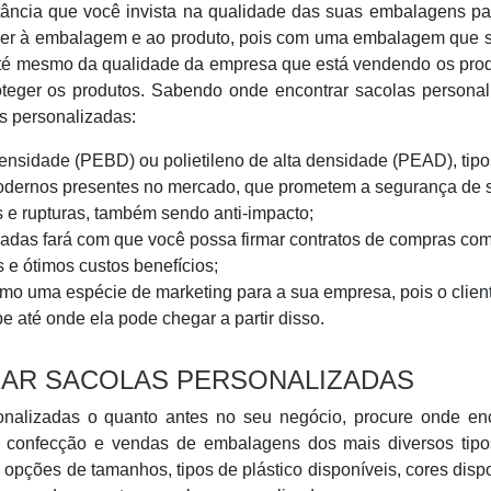
tância que você invista na qualidade das suas embalagens p
ecer à embalagem e ao produto, pois com uma embalagem que 
 até mesmo da qualidade da empresa que está vendendo os pro
teger os produtos. Sabendo onde encontrar sacolas personal
s personalizadas:
densidade (PEBD) ou polietileno de alta densidade (PEAD), tipo
 modernos presentes no mercado, que prometem a segurança de 
s e rupturas, também sendo anti-impacto;
adas fará com que você possa firmar contratos de compras com
 e ótimos custos benefícios;
mo uma espécie de marketing para a sua empresa, pois o clien
e até onde ela pode chegar a partir disso.
AR SACOLAS PERSONALIZADAS
onalizadas o quanto antes no seu negócio, procure onde enc
e confecção e vendas de embalagens dos mais diversos tipo
 opções de tamanhos, tipos de plástico disponíveis, cores disp