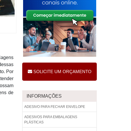
lagens
dessas
to. Por
SOLICITE UM ORÇAMENTO
atender
possam
gens de
INFORMAÇÕES
ADESIVO PARA FECHAR ENVELOPE
ADESIVOS PARA EMBALAGENS
PLÁSTICAS