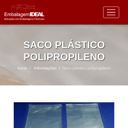
SACO PLÁSTICO
POLIPROPILENO
Início
Informações
Saco plástico polipropileno