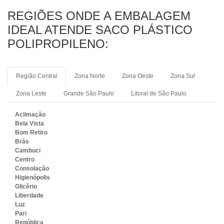
REGIÕES ONDE A EMBALAGEM
IDEAL ATENDE SACO PLÁSTICO
POLIPROPILENO:
Região Central
Zona Norte
Zona Oeste
Zona Sul
Zona Leste
Grande São Paulo
Litoral de São Paulo
Aclimação
Bela Vista
Bom Retiro
Brás
Cambuci
Centro
Consolação
Higienópolis
Glicério
Liberdade
Luz
Pari
República