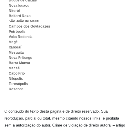
Duque de Caxias
Nova Iguaçu
Niterói
Belford Roxo
São João de Meriti
Campos dos Goytacazes
Petrópolis
Volta Redonda
Magé
Itaboraí
Mesquita
Nova Friburgo
Barra Mansa
Macaé
Cabo Frio
Nilópolis
Teresópolis
Resende
O conteúdo do texto desta página é de direito reservado. Sua
reprodução, parcial ou total, mesmo citando nossos links, é proibida
sem a autorização do autor. Crime de violação de direito autoral – artigo