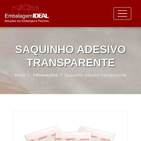
SAQUINHO ADESIVO
TRANSPARENTE
Início
Informações
Saquinho adesivo transparente