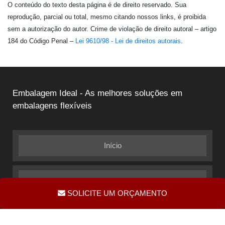
O conteúdo do texto desta página é de direito reservado. Sua
reprodução, parcial ou total, mesmo citando nossos links, é proibida
sem a autorização do autor. Crime de violação de direito autoral – artigo
184 do Código Penal –
Lei 9610/98 - Lei de direitos autorais
.
Embalagem Ideal - As melhores soluções em
embalagens flexíveis
Início
Quem Somos
SOLICITE UM ORÇAMENTO
Informações