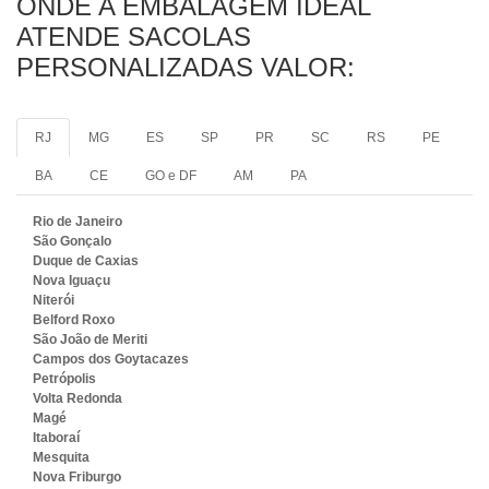
ONDE A EMBALAGEM IDEAL
ATENDE SACOLAS
PERSONALIZADAS VALOR:
RJ
MG
ES
SP
PR
SC
RS
PE
BA
CE
GO e DF
AM
PA
Rio de Janeiro
São Gonçalo
Duque de Caxias
Nova Iguaçu
Niterói
Belford Roxo
São João de Meriti
Campos dos Goytacazes
Petrópolis
Volta Redonda
Magé
Itaboraí
Mesquita
Nova Friburgo