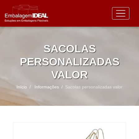
SACOLAS
PERSONALIZADAS
VALOR
Início
Informações
Sacolas personalizadas valor