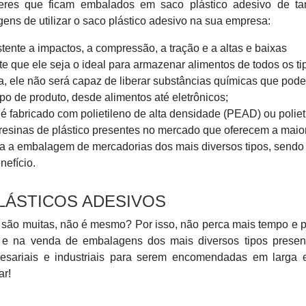
res que ficam embalados em saco plástico adesivo de t
ens de utilizar o saco plástico adesivo na sua empresa:
stente a impactos, a compressão, a tração e a altas e baixas
 que ele seja o ideal para armazenar alimentos de todos os ti
ja, ele não será capaz de liberar substâncias químicas que pod
ipo de produto, desde alimentos até eletrônicos;
 é fabricado com polietileno de alta densidade (PEAD) ou poliet
resinas de plástico presentes no mercado que oferecem a maio
para a embalagem de mercadorias dos mais diversos tipos, sendo
efício.
LÁSTICOS ADESIVOS
vo são muitas, não é mesmo? Por isso, não perca mais tempo e 
o e na venda de embalagens dos mais diversos tipos presen
esariais e industriais para serem encomendadas em larga e
ar!