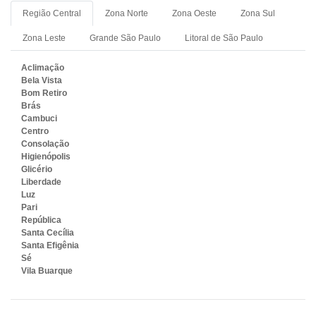
Região Central
Zona Norte
Zona Oeste
Zona Sul
Zona Leste
Grande São Paulo
Litoral de São Paulo
Aclimação
Bela Vista
Bom Retiro
Brás
Cambuci
Centro
Consolação
Higienópolis
Glicério
Liberdade
Luz
Pari
República
Santa Cecília
Santa Efigênia
Sé
Vila Buarque