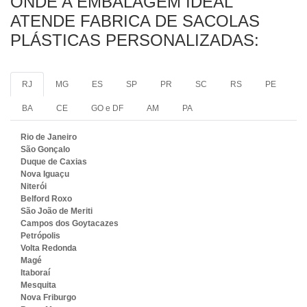
ONDE A EMBALAGEM IDEAL
ATENDE FABRICA DE SACOLAS
PLÁSTICAS PERSONALIZADAS:
RJ
MG
ES
SP
PR
SC
RS
PE
BA
CE
GO e DF
AM
PA
Rio de Janeiro
São Gonçalo
Duque de Caxias
Nova Iguaçu
Niterói
Belford Roxo
São João de Meriti
Campos dos Goytacazes
Petrópolis
Volta Redonda
Magé
Itaboraí
Mesquita
Nova Friburgo