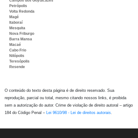
Campos dos Goytacazes
Petrópolis
Volta Redonda
Magé
Itaboraí
Mesquita
Nova Friburgo
Barra Mansa
Macaé
Cabo Frio
Nilópolis
Teresópolis
Resende
O conteúdo do texto desta página é de direito reservado. Sua
reprodução, parcial ou total, mesmo citando nossos links, é proibida
sem a autorização do autor. Crime de violação de direito autoral – artigo
184 do Código Penal –
Lei 9610/98 - Lei de direitos autorais
.