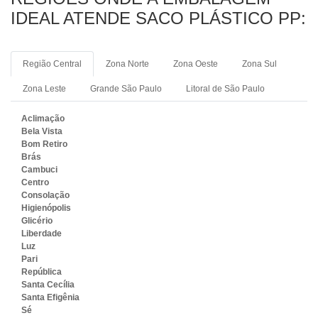
IDEAL ATENDE SACO PLÁSTICO PP:
Região Central
Zona Norte
Zona Oeste
Zona Sul
Zona Leste
Grande São Paulo
Litoral de São Paulo
Aclimação
Bela Vista
Bom Retiro
Brás
Cambuci
Centro
Consolação
Higienópolis
Glicério
Liberdade
Luz
Pari
República
Santa Cecília
Santa Efigênia
Sé