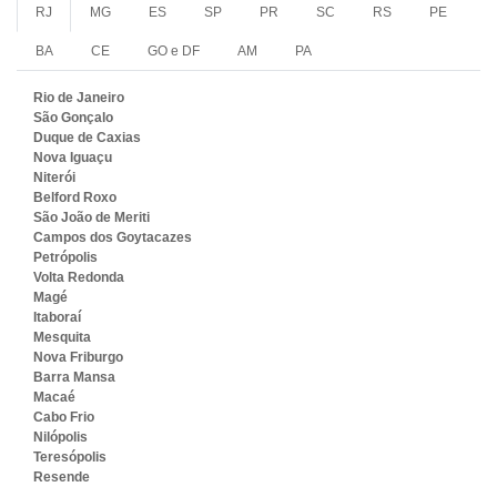
RJ
MG
ES
SP
PR
SC
RS
PE
BA
CE
GO e DF
AM
PA
Rio de Janeiro
São Gonçalo
Duque de Caxias
Nova Iguaçu
Niterói
Belford Roxo
São João de Meriti
Campos dos Goytacazes
Petrópolis
Volta Redonda
Magé
Itaboraí
Mesquita
Nova Friburgo
Barra Mansa
Macaé
Cabo Frio
Nilópolis
Teresópolis
Resende