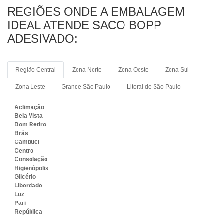
REGIÕES ONDE A EMBALAGEM
IDEAL ATENDE SACO BOPP
ADESIVADO:
Região Central
Zona Norte
Zona Oeste
Zona Sul
Zona Leste
Grande São Paulo
Litoral de São Paulo
Aclimação
Bela Vista
Bom Retiro
Brás
Cambuci
Centro
Consolação
Higienópolis
Glicério
Liberdade
Luz
Pari
República