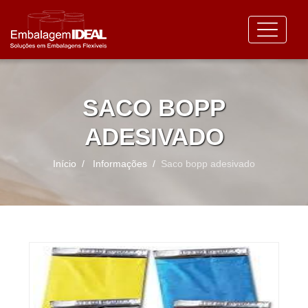
SACO BOPP
ADESIVADO
Início
Informações
Saco bopp adesivado