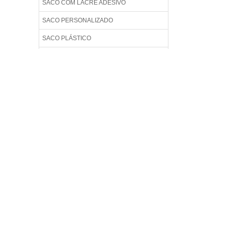
SACO COM LACRE ADESIVO
SACO PERSONALIZADO
SACO PLÁSTICO
SACO PLÁSTICO ADESIVADO
SACO PLÁSTICO ADESIVADO PACOTE
100 PEÇAS
SACO PLÁSTICO ADESIVO
SACO PLÁSTICO AUTO ADESIVO
SACO PLÁSTICO COM ABA ADESIVA
SACO PLÁSTICO COM ADESIVO
SACO PLÁSTICO COM LACRE
SACO PLÁSTICO COM LACRE ADESIVO
SACO PLÁSTICO IMPRESSO
SACO PLÁSTICO POLIPROPILENO