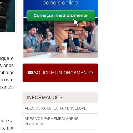
orque o
ns anos
embalar
SOLICITE UM ORÇAMENTO
nicos e
icantes
INFORMAÇÕES
ADESIVO PARA FECHAR ENVELOPE
ADESIVOS PARA EMBALAGENS
ão e a
PLÁSTICAS
s, por