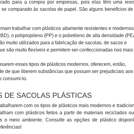
urado para a compra por empresas, pois elas têm uma resis
io se comparado às sacolas de papel. São alguns benefícios de
tumam trabalhar com plásticos altamente resistentes e moderno
BD), o polipropileno (PP) e o polietileno de alta densidade (P
ão muito utilizados para a fabricação de sacolas, de sacos e
que são muito flexíveis e permitem ser confeccionadas nos mais
 usarem esses tipos de plásticos modernos, oferecem, então,
e de que liberem substâncias que possam ser prejudiciais aos
o consumi-lo.
S DE SACOLAS PLÁSTICAS
trabalharem com os tipos de plásticos mais modernos e tradicio
alham com plásticos feitos a partir de materiais reciclados o
s o meio ambiente. Consulte as opções de plástico disponí
ferências!