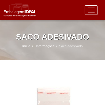
SACO ADESIVADO
Início
Informações
Saco adesivado