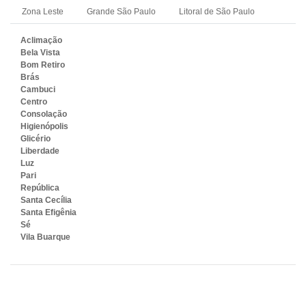
Zona Leste
Grande São Paulo
Litoral de São Paulo
Aclimação
Bela Vista
Bom Retiro
Brás
Cambuci
Centro
Consolação
Higienópolis
Glicério
Liberdade
Luz
Pari
República
Santa Cecília
Santa Efigênia
Sé
Vila Buarque