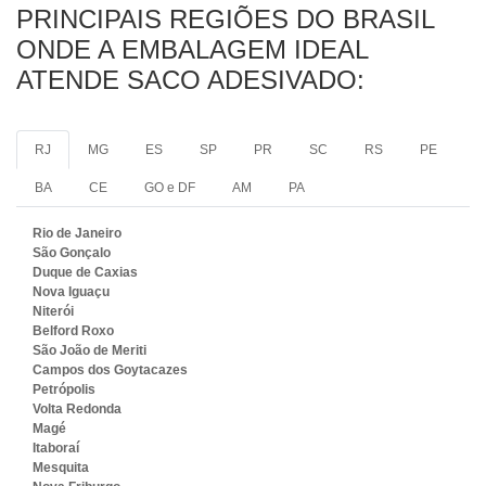
PRINCIPAIS REGIÕES DO BRASIL
ONDE A EMBALAGEM IDEAL
ATENDE SACO ADESIVADO:
RJ
MG
ES
SP
PR
SC
RS
PE
BA
CE
GO e DF
AM
PA
Rio de Janeiro
São Gonçalo
Duque de Caxias
Nova Iguaçu
Niterói
Belford Roxo
São João de Meriti
Campos dos Goytacazes
Petrópolis
Volta Redonda
Magé
Itaboraí
Mesquita