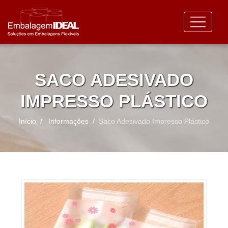
SACO ADESIVADO
IMPRESSO PLÁSTICO
Início
Informações
Saco Adesivado Impresso Plástico