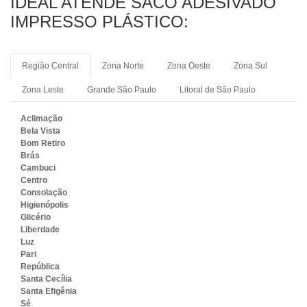
IDEAL ATENDE SACO ADESIVADO
IMPRESSO PLÁSTICO:
Região Central
Zona Norte
Zona Oeste
Zona Sul
Zona Leste
Grande São Paulo
Litoral de São Paulo
Aclimação
Bela Vista
Bom Retiro
Brás
Cambuci
Centro
Consolação
Higienópolis
Glicério
Liberdade
Luz
Pari
República
Santa Cecília
Santa Efigênia
Sé