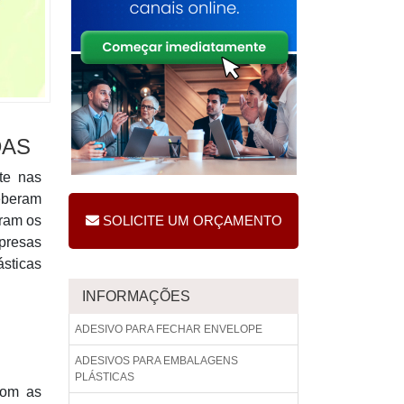
DAS
te nas
ceberam
eram os
SOLICITE UM ORÇAMENTO
presas
ásticas
INFORMAÇÕES
ADESIVO PARA FECHAR ENVELOPE
ADESIVOS PARA EMBALAGENS
PLÁSTICAS
com as