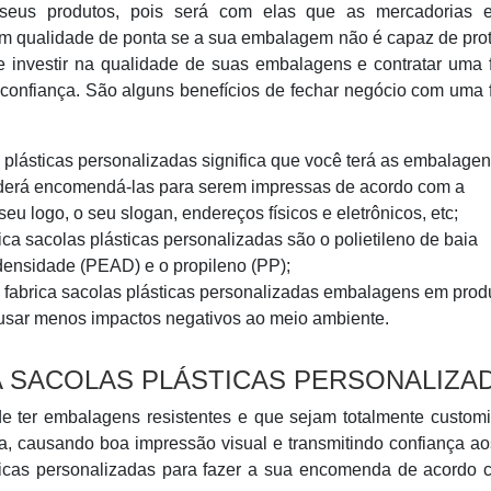
seus produtos, pois será com elas que as mercadorias e
om qualidade de ponta se a sua embalagem não é capaz de pro
te investir na qualidade de suas embalagens e contratar uma 
 confiança. São alguns benefícios de fechar negócio com uma 
plásticas personalizadas significa que você terá as embalage
oderá encomendá-las para serem impressas de acordo com a
eu logo, o seu slogan, endereços físicos e eletrônicos, etc;
ica sacolas plásticas personalizadas são o polietileno de baia
 densidade (PEAD) e o propileno (PP);
abrica sacolas plásticas personalizadas embalagens em prod
ausar menos impactos negativos ao meio ambiente.
A SACOLAS PLÁSTICAS PERSONALIZA
de ter embalagens resistentes e que sejam totalmente custom
a, causando boa impressão visual e transmitindo confiança a
ásticas personalizadas para fazer a sua encomenda de acordo