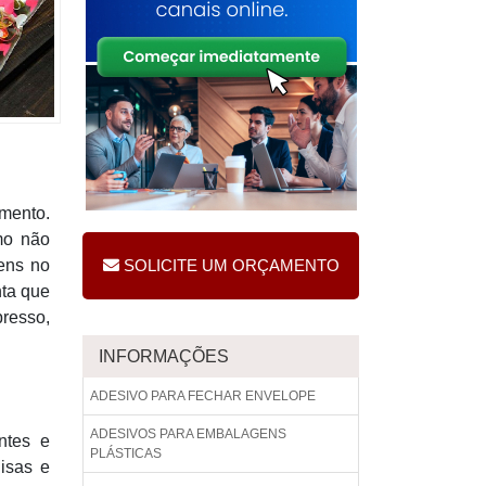
imento.
mo não
gens no
SOLICITE UM ORÇAMENTO
nta que
presso,
INFORMAÇÕES
ADESIVO PARA FECHAR ENVELOPE
ADESIVOS PARA EMBALAGENS
ntes e
PLÁSTICAS
isas e