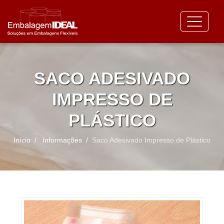
SACO ADESIVADO
IMPRESSO DE
PLÁSTICO
Início
Informações
Saco Adesivado Impresso de Plástico