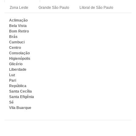
Zona Leste
Grande São Paulo
Litoral de São Paulo
Aclimação
Bela Vista
Bom Retiro
Brás
Cambuci
Centro
Consolação
Higienópolis
Glicério
Liberdade
Luz
Pari
República
Santa Cecília
Santa Efigênia
Sé
Vila Buarque