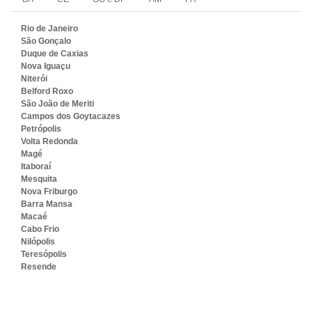
Rio de Janeiro
São Gonçalo
Duque de Caxias
Nova Iguaçu
Niterói
Belford Roxo
São João de Meriti
Campos dos Goytacazes
Petrópolis
Volta Redonda
Magé
Itaboraí
Mesquita
Nova Friburgo
Barra Mansa
Macaé
Cabo Frio
Nilópolis
Teresópolis
Resende