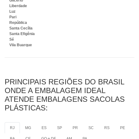
Glicério
Liberdade
Luz
Pari
República
Santa Cecília
Santa Efigênia
Sé
Vila Buarque
PRINCIPAIS REGIÕES DO BRASIL
ONDE A EMBALAGEM IDEAL
ATENDE EMBALAGENS SACOLAS
PLÁSTICAS:
RJ
MG
ES
SP
PR
SC
RS
PE
BA
CE
GO e DF
AM
PA