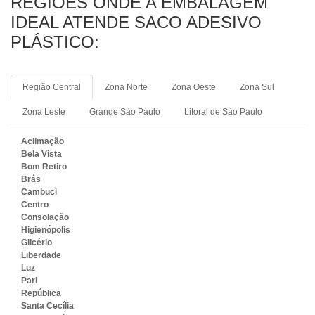
REGIÕES ONDE A EMBALAGEM
IDEAL ATENDE SACO ADESIVO
PLÁSTICO:
Região Central
Zona Norte
Zona Oeste
Zona Sul
Zona Leste
Grande São Paulo
Litoral de São Paulo
Aclimação
Bela Vista
Bom Retiro
Brás
Cambuci
Centro
Consolação
Higienópolis
Glicério
Liberdade
Luz
Pari
República
Santa Cecília