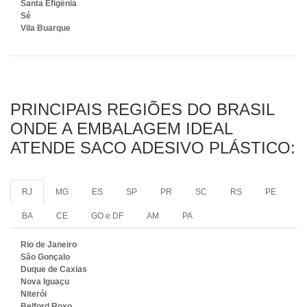
Santa Efigênia
Sé
Vila Buarque
PRINCIPAIS REGIÕES DO BRASIL
ONDE A EMBALAGEM IDEAL
ATENDE SACO ADESIVO PLÁSTICO:
RJ
MG
ES
SP
PR
SC
RS
PE
BA
CE
GO e DF
AM
PA
Rio de Janeiro
São Gonçalo
Duque de Caxias
Nova Iguaçu
Niterói
Belford Roxo