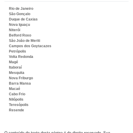
Rio de Janeiro
São Gonçalo
Duque de Caxias
Nova Iguaçu
Niterói
Belford Roxo
São João de Meriti
Campos dos Goytacazes
Petrópolis
Volta Redonda
Magé
Itaboraí
Mesquita
Nova Friburgo
Barra Mansa
Macaé
Cabo Frio
Nilópolis
Teresópolis
Resende
O conteúdo do texto desta página é de direito reservado. Sua