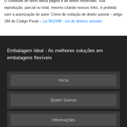
O conteúdo do texto desta página é de direito reservado. Sua
reprodução, parcial ou total, mesmo citando nossos links, é proibida
sem a autorização do autor. Crime de violação de direito autoral – artigo
184 do Código Penal –
Lei 9610/98 - Lei de direitos autorais
.
Embalagem Ideal - As melhores soluções em
embalagens flexíveis
Início
Quem Somos
Informações