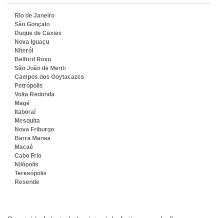
Rio de Janeiro
São Gonçalo
Duque de Caxias
Nova Iguaçu
Niterói
Belford Roxo
São João de Meriti
Campos dos Goytacazes
Petrópolis
Volta Redonda
Magé
Itaboraí
Mesquita
Nova Friburgo
Barra Mansa
Macaé
Cabo Frio
Nilópolis
Teresópolis
Resende