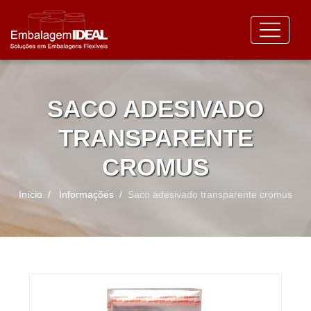
SACO ADESIVADO
TRANSPARENTE
CROMUS
Início
Informações
Saco adesivado transparente cromus